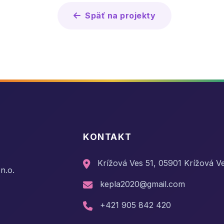
Späť na projekty
KONTAKT
Krížová Ves 51, 05901 Krížová V
n.o.
kepla2020@gmail.com
+421 905 842 420