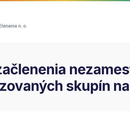
lenenie n. o.
začlenenia nezames
izovaných skupín na 