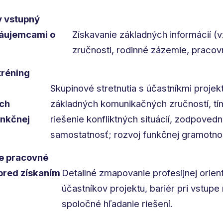
ny vstupný
záujemcami o
Získavanie základných informácií (v
zručnosti, rodinné zázemie, pracov
tréning
Skupinové stretnutia s účastníkmi projekt
ch
základných komunikačných zručností, tí
unkčnej
riešenie konfliktných situácií, zodpovedn
samostatnosť; rozvoj funkčnej gramotnos
ne pracovné
pred získaním
Detailné zmapovanie profesijnej orient
účastníkov projektu, bariér pri vstupe 
spoločné hľadanie riešení.