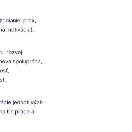
zdelanie, prax,
ná motivácia).
u: rozvoj
mová spolupráca,
osť,
ti.
ácie jednotlivých
na trh práce a