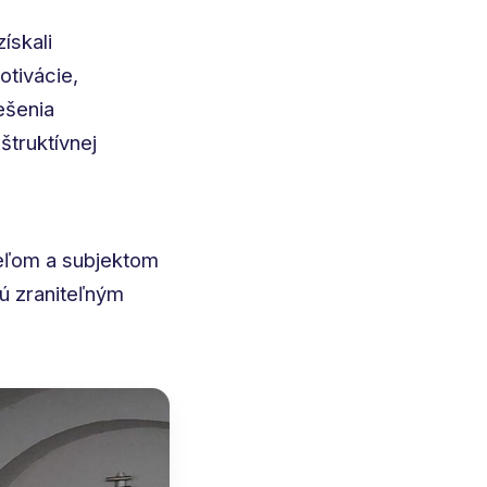
získali
tivácie,
ešenia
štruktívnej
eľom a subjektom
jú zraniteľným