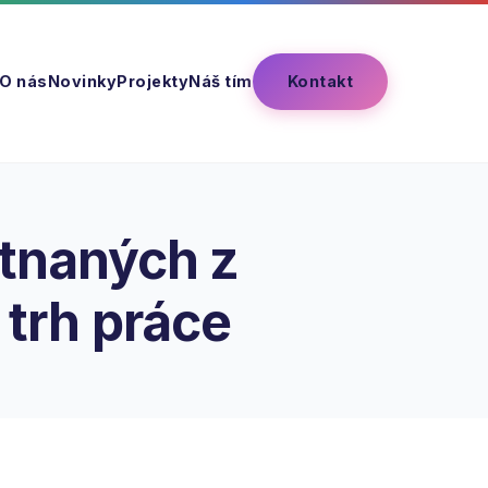
Kontakt
O nás
Novinky
Projekty
Náš tím
tnaných z
trh práce