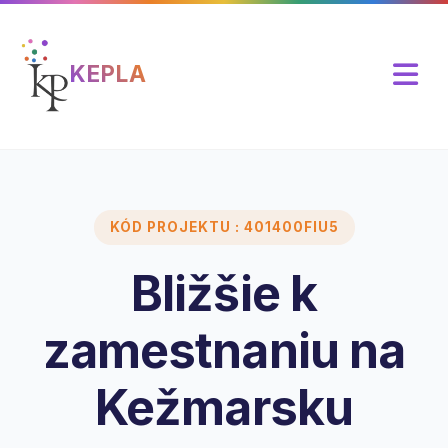
KEPLA
KÓD PROJEKTU : 401400FIU5
Bližšie k
zamestnaniu na
Kežmarsku