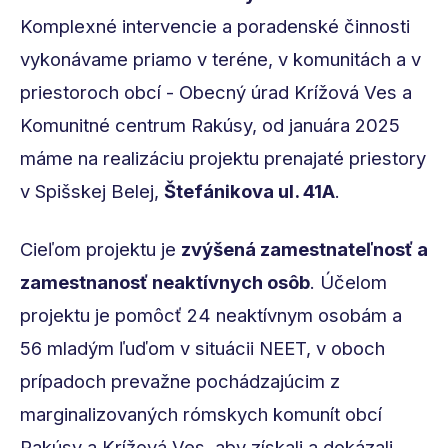
Komplexné intervencie a poradenské činnosti
vykonávame priamo v teréne, v komunitách a v
priestoroch obcí - Obecný úrad Krížová Ves a
Komunitné centrum Rakúsy, od januára 2025
máme na realizáciu projektu prenajaté priestory
v Spišskej Belej,
Štefánikova ul. 41A
.
Cieľom projektu je
zvýšená zamestnateľnosť a
zamestnanosť neaktívnych osôb
. Účelom
projektu je pomôcť 24 neaktívnym osobám a
56 mladým ľuďom v situácii NEET, v oboch
prípadoch prevažne pochádzajúcim z
marginalizovaných rómskych komunít obcí
Rakúsy a Krížová Ves, aby získali a dokázali